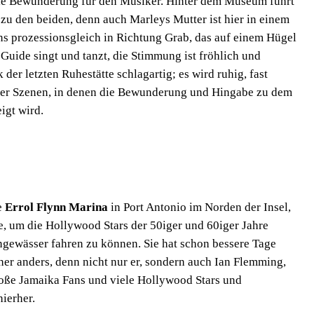
die Bewunderung für den Musiker. Hinter dem Museum führt
u den beiden, denn auch Marleys Mutter ist hier in einem
 prozessionsgleich in Richtung Grab, das auf einem Hügel
 Guide singt und tanzt, die Stimmung ist fröhlich und
der letzten Ruhestätte schlagartig; es wird ruhig, fast
nder Szenen, in denen die Bewunderung und Hingabe zu dem
igt wird.
e
Errol Flynn Marina
in Port Antonio im Norden der Insel,
, um die Hollywood Stars der 50iger und 60iger Jahre
ngewässer fahren zu können. Sie hat schon bessere Tage
üher anders, denn nicht nur er, sondern auch Ian Flemming,
oße Jamaika Fans und viele Hollywood Stars und
ierher.